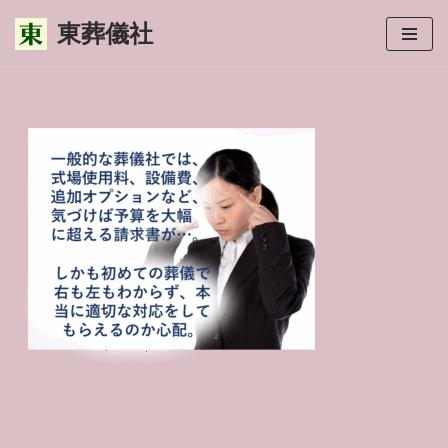
東葬儀社
コ
ン
テ
ン
ツ
へ
ス
キ
ッ
プ