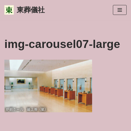
東葬儀社
コ
ン
テ
ン
img-carousel07-large
ツ
へ
ス
キ
ッ
プ