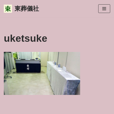
東葬儀社
コ
ン
テ
ン
uketsuke
ツ
へ
ス
キ
ッ
プ