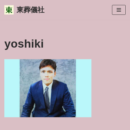
東葬儀社
コ
ン
テ
ン
yoshiki
ツ
へ
ス
キ
ッ
プ