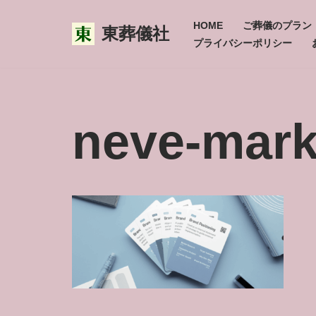
HOME
ご葬儀のプラン
東葬儀社
コ
プライバシーポリシー
ン
テ
ン
neve-mark
ツ
へ
ス
キ
ッ
プ