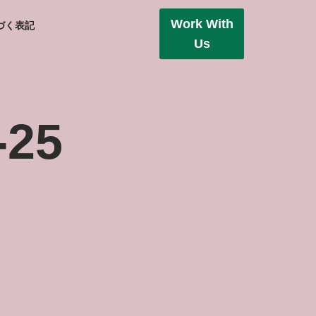
Work With
づく表記
Us
-25